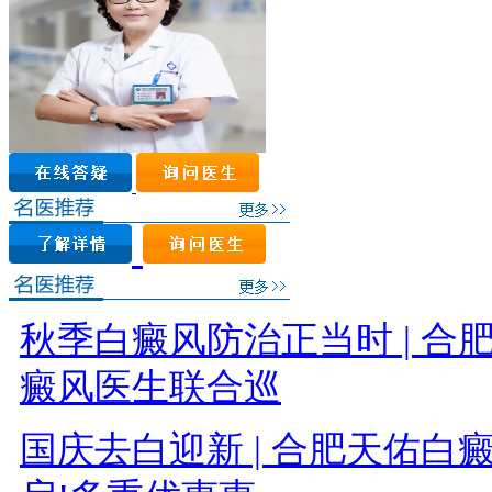
秋季白癜风防治正当时 | 
癜风医生联合巡
国庆去白迎新 | 合肥天佑